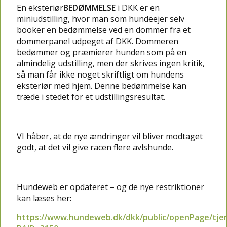
En eksteriør
BEDØMMELSE
i DKK er en
miniudstilling, hvor man som hundeejer selv
booker en bedømmelse ved en dommer fra et
dommerpanel udpeget af DKK. Dommeren
bedømmer og præmierer hunden som på en
almindelig udstilling, men der skrives ingen kritik,
så man får ikke noget skriftligt om hundens
eksteriør med hjem. Denne bedømmelse kan
træde i stedet for et udstillingsresultat.
VI håber, at de nye ændringer vil bliver modtaget
godt, at det vil give racen flere avlshunde.
Hundeweb er opdateret – og de nye restriktioner
kan læses her:
https://www.hundeweb.dk/dkk/public/openPage/tjene