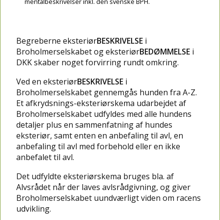
mentalbeskrivelser inkl. den svenske BPH.
Begreberne eksteriør
BESKRIVELSE
i
Broholmerselskabet og eksteriør
BEDØMMELSE
i
DKK skaber noget forvirring rundt omkring.
Ved en eksteriør
BESKRIVELSE
i
Broholmerselskabet gennemgås hunden fra A-Z.
Et afkrydsnings-eksteriørskema udarbejdet af
Broholmerselskabet udfyldes med alle hundens
detaljer plus en sammenfatning af hundes
eksteriør, samt enten en anbefaling til avl, en
anbefaling til avl med forbehold eller en ikke
anbefalet til avl.
Det udfyldte eksteriørskema bruges bla. af
Alvsrådet når der laves avlsrådgivning, og giver
Broholmerselskabet uundværligt viden om racens
udvikling.