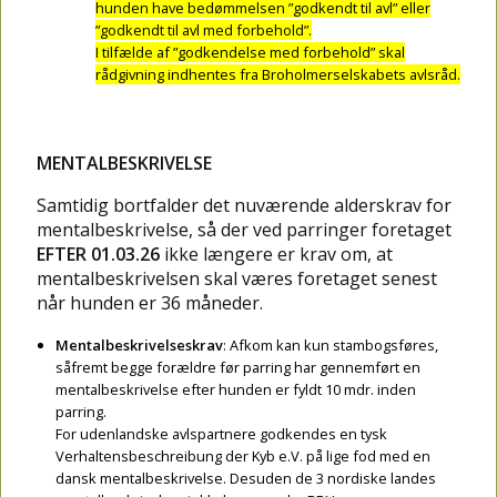
hunden have bedømmelsen ”godkendt til avl” eller
”godkendt til avl med forbehold”.
I tilfælde af ”godkendelse med forbehold” skal
rådgivning indhentes fra Broholmerselskabets avlsråd.
MENTALBESKRIVELSE
Samtidig bortfalder det nuværende alderskrav for
mentalbeskrivelse, så der ved parringer foretaget
EFTER 01.03.26
ikke længere er krav om, at
mentalbeskrivelsen skal væres foretaget senest
når hunden er 36 måneder.
Mentalbeskrivelseskrav
: Afkom kan kun stambogsføres,
såfremt begge forældre før parring har gennemført en
mentalbeskrivelse efter hunden er fyldt 10 mdr. inden
parring.
For udenlandske avlspartnere godkendes en tysk
Verhaltensbeschreibung der Kyb e.V. på lige fod med en
dansk mentalbeskrivelse. Desuden de 3 nordiske landes