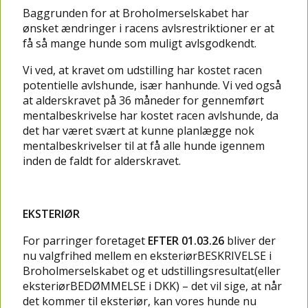
Baggrunden for at Broholmerselskabet har
ønsket ændringer i racens avlsrestriktioner er at
få så mange hunde som muligt avlsgodkendt.
Vi ved, at kravet om udstilling har kostet racen
potentielle avlshunde, især hanhunde. Vi ved også
at alderskravet på 36 måneder for gennemført
mentalbeskrivelse har kostet racen avlshunde, da
det har været svært at kunne planlægge nok
mentalbeskrivelser til at få alle hunde igennem
inden de faldt for alderskravet.
EKSTERIØR
For parringer foretaget
EFTER 01.03.26
bliver der
nu valgfrihed mellem en eksteriørBESKRIVELSE i
Broholmerselskabet og et udstillingsresultat(eller
eksteriørBEDØMMELSE i DKK) – det vil sige, at når
det kommer til eksteriør, kan vores hunde nu