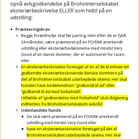
opnå avlsgodkendelse på Broholmerselskabet
eksteriørbeskrivelse ELLER som hidtil på en
udstilling:
Præmieringskrav:
Begge forældredyr skal før parring, men efter de er fyldt
24 måneder, være præmieret på en FCI/DKK anerkendt
udstilling eller eksteriørbedømmelse med mindst Very
Good af en dansk dommer, der er autoriseret for racen,
eller
En eksteriørbeskrivelse foretaget af en af de til enhver tid
godkendte eksteriørbeskrivende danske dommere på
det af Broholmerselskabet udarbejdede skema. Her skal
hunden have bedømmelsen ”godkendt til avl” eller
”godkendt til avl med forbehold”.
I tilfælde af ”godkendelse med forbehold” skal rådgivning
indhentes fra Broholmerselskabets avlsråd.
Udenlandske hunde
De skal være præmieret på en FCI/DKK anerkendt
udstilling med mindst Very Good eller
have en eksteriørbeskrivelse foretaget på det af
Broholmerselskabet udarbejdede skema. Her skal