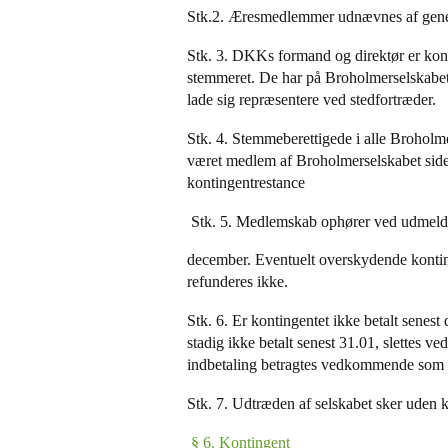
Stk.2. Æresmedlemmer udnævnes af genera
Stk. 3. DKKs formand og direktør er kon
stemmeret. De har på Broholmerselskabet
lade sig repræsentere ved stedfortræder.
Stk. 4. Stemmeberettigede i alle Broholm
været medlem af Broholmerselskabet side
kontingentrestance
Stk. 5. Medlemskab ophører ved udmelde
december. Eventuelt overskydende konti
refunderes ikke.
Stk. 6. Er kontingentet ikke betalt senes
stadig ikke betalt senest 31.01, slette
indbetaling betragtes vedkommende som 
Stk. 7. Udtræden af selskabet sker uden k
§ 6. Kontingent