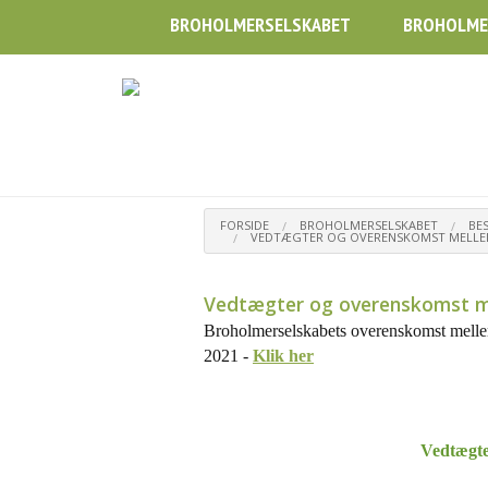
BROHOLMERSELSKABET
BROHOLME
FORSIDE
BROHOLMERSELSKABET
BE
VEDTÆGTER OG OVERENSKOMST MELLE
Vedtægter og overenskomst m
Broholmerselskabets overenskomst mell
2021
-
Klik her
Vedtægte