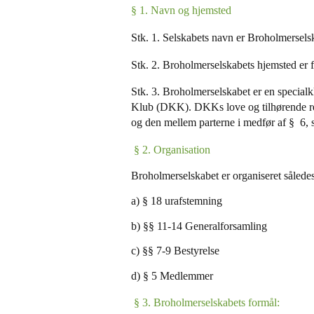
§ 1. Navn og hjemsted
Stk. 1. Selskabets navn er Broholmersels
Stk. 2. Broholmerselskabets hjemsted er 
Stk. 3. Broholmerselskabet er en special
Klub (DKK). DKKs love og tilhørende re
og den mellem parterne i medfør af § 6, 
§ 2. Organisation
Broholmerselskabet er organiseret såled
a) § 18 urafstemning
b) §§ 11-14 Generalforsamling
c) §§ 7-9 Bestyrelse
d) § 5 Medlemmer
§ 3. Broholmerselskabets formål: