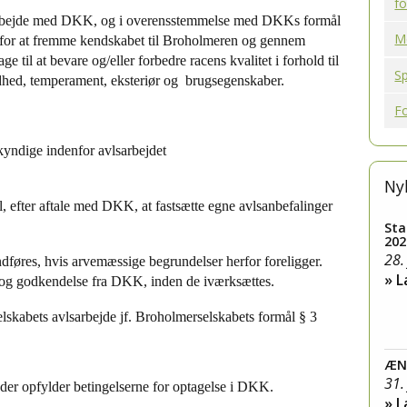
fo
marbejde med DKK, og i overensstemmelse med DKKs formål
M
de for at fremme kendskabet til Broholmeren og gennem
 til at bevare og/eller forbedre racens kvalitet i forhold til
S
dhed, temperament, eksteriør og brugsegenskaber.
Fo
yndige indenfor avlsarbejdet
Ny
il, efter aftale med DKK, at fastsætte egne avlsanbefalinger
Sta
202
28.
indføres, hvis arvemæssige begrundelser herfor foreligger.
» 
 dog godkendelse fra DKK, inden de iværksættes.
lskabets avlsarbejde jf. Broholmerselskabets formål § 3
ÆN
31.
der opfylder betingelserne for optagelse i DKK.
» 