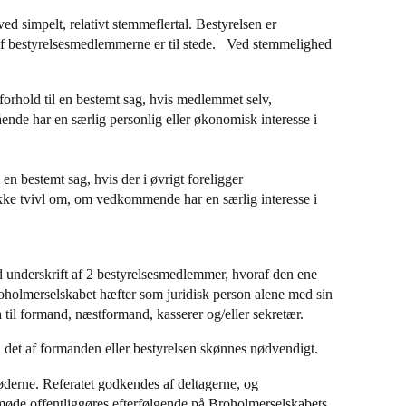
ved simpelt, relativt stemmeflertal. Bestyrelsen er
 af bestyrelsesmedlemmerne er til stede. Ved stemmelighed
 forhold til en bestemt sag, hvis medlemmet selv,
nde har en særlig personlig eller økonomisk interesse i
 en bestemt sag, hvis der i øvrigt foreligger
kke tvivl om, om vedkommende har en særlig interesse i
d underskrift af 2 bestyrelsesmedlemmer, hvoraf den ene
oholmerselskabet hæfter som juridisk person alene med sin
til formand, næstformand, kasserer og/eller sekretær.
, det af formanden eller bestyrelsen skønnes nødvendigt.
møderne. Referatet godkendes af deltagerne, og
esmøde offentliggøres efterfølgende på Broholmerselskabets