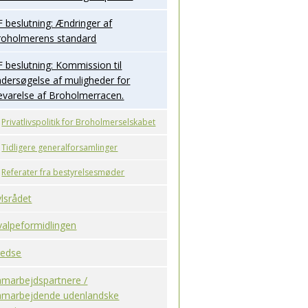
 beslutning: Ændringer af
roholmerens standard
 beslutning: Kommission til
dersøgelse af muligheder for
evarelse af Broholmerracen.
Privatlivspolitik for Broholmerselskabet
Tidligere generalforsamlinger
Referater fra bestyrelsesmøder
lsrådet
valpeformidlingen
redse
amarbejdspartnere /
amarbejdende udenlandske