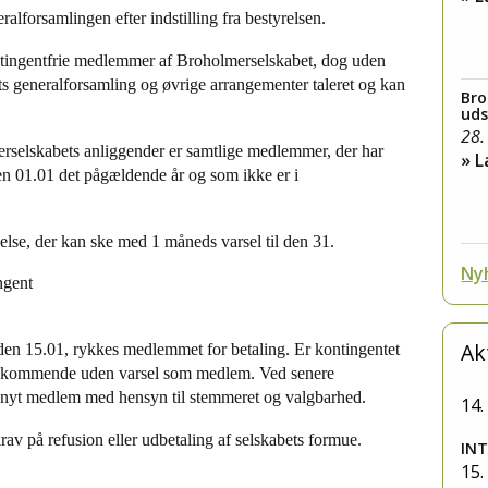
lforsamlingen efter indstilling fra bestyrelsen.
tingentfrie medlemmer af Broholmerselskabet, dog uden
s generalforsamling og øvrige arrangementer taleret og kan
Bro
uds
28.
erselskabets anliggender er samtlige medlemmer, der har
» 
n 01.01 det pågældende år og som ikke er i
lse, der kan ske med 1 måneds varsel til den 31.
Nyh
ngent
Ak
t den 15.01, rykkes medlemmet for betaling. Er kontingentet
s vedkommende uden varsel som medlem. Ved senere
nyt medlem med hensyn til stemmeret og valgbarhed.
14.
rav på refusion eller udbetaling af selskabets formue.
IN
15.