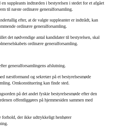
en suppleants indtræden i bestyrelsen i stedet for et afgået
em til næste ordinære generalforsamling.
undertallig efter, at de valgte suppleanter er indtrådt, kan
rstkommende ordinære generalforsamling.
illet det nødvendige antal kandidater til bestyrelsen, skal
olmerselskabets ordinære generalforsamling.
 efter generalforsamlingens afslutning.
v med næstformand og sekretær på et bestyrelsesmøde
amling. Omkonstituering kan finde sted.
ingsorden på det andet fyskie bestyrelsesmøde efter den
sordenen offentliggøres på hjemmesiden sammen med
le forhold, der ikke udtrykkeligt henhører
mning.