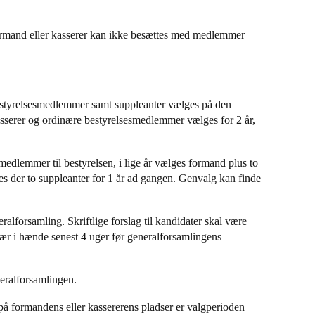
formand eller kasserer kan ikke besættes med medlemmer
estyrelsesmedlemmer samt suppleanter vælges på den
sserer og ordinære bestyrelsesmedlemmer vælges for 2 år,
e medlemmer til bestyrelsen, i lige år vælges formand plus to
es der to suppleanter for 1 år ad gangen. Genvalg kan finde
alforsamling. Skriftlige forslag til kandidater skal være
ær i hænde senest 4 uger før generalforsamlingens
eneralforsamlingen.
 på formandens eller kassererens pladser er valgperioden