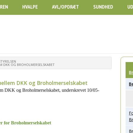
REN
HVALPE
AVL/OPDRÆT
SUNDHED
UD
STYRELSEN
M DKK OG BROHOLMERSELSKABET
B
ellem DKK og Broholmerselskabet
B
em DKK og Broholmerselskabet, underskrevet 10/05-
Fo
B
r for
Broholmerselskabet
Br