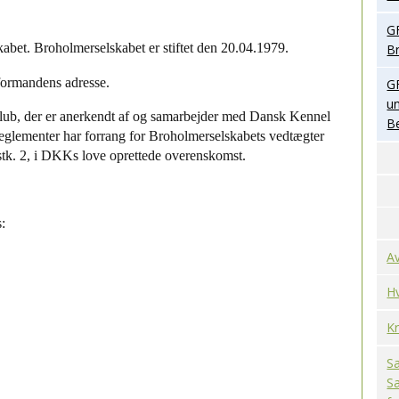
GF
kabet. Broholmerselskabet er stiftet den 20.04.1979.
B
formandens adresse.
GF
un
klub, der er anerkendt af og samarbejder med Dansk Kennel
B
glementer har forrang for Broholmerselskabets vedtægter
stk. 2, i DKKs love oprettede overenskomst.
es:
Av
H
K
S
S