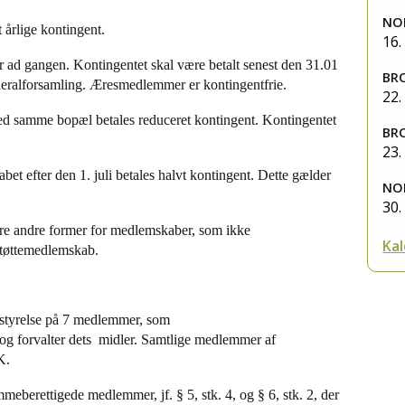
NO
t årlige kontingent.
16.
 år ad gangen. Kontingentet skal være betalt senest den 31.01
BR
eneralforsamling. Æresmedlemmer er kontingentfrie.
22.
med samme bopæl betales reduceret kontingent. Kontingentet
BR
23.
et efter den 1. juli betales halvt kontingent. Dette gælder
NO
30.
føre andre former for medlemskaber, som ikke
Kal
 støttemedlemskab.
estyrelse på 7 medlemmer, som
 og forvalter dets midler. Samtlige medlemmer af
K.
emmeberettigede medlemmer, jf. § 5, stk. 4, og § 6, stk. 2, der