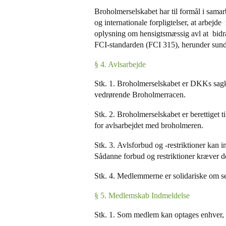
Broholmerselskabet har til formål i sa
og internationale forpligtelser, at arbej
oplysning om hensigtsmæssig avl at bidrage
FCI-standarden (FCI 315), herunder sun
§ 4. Avlsarbejde
Stk. 1. Broholmerselskabet er DKKs sagk
vedrørende Broholmerracen.
Stk. 2. Broholmerselskabet er berettiget t
for avlsarbejdet med broholmeren.
Stk. 3. Avlsforbud og -restriktioner kan 
Sådanne forbud og restriktioner kræver
Stk. 4. Medlemmerne er solidariske om se
§ 5. Medlemskab Indmeldelse
Stk. 1. Som medlem kan optages enhver, 