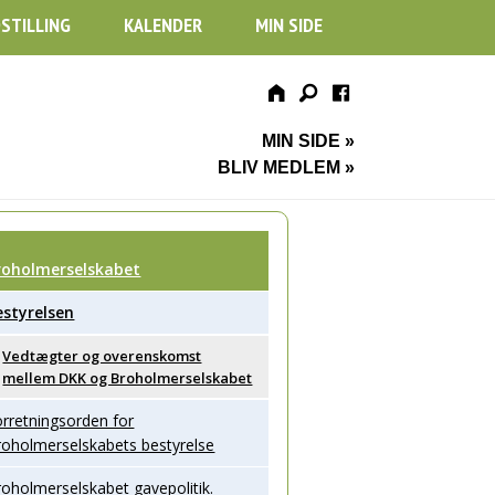
STILLING
KALENDER
MIN SIDE
MIN SIDE »
BLIV MEDLEM »
roholmerselskabet
estyrelsen
Vedtægter og overenskomst
mellem DKK og Broholmerselskabet
rretningsorden for
roholmerselskabets bestyrelse
oholmerselskabet gavepolitik.