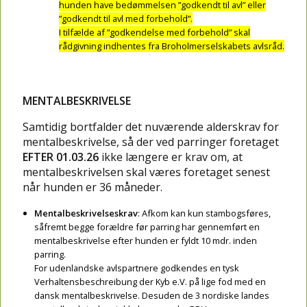
hunden have bedømmelsen ”godkendt til avl” eller
”godkendt til avl med forbehold”.
I tilfælde af ”godkendelse med forbehold” skal
rådgivning indhentes fra Broholmerselskabets avlsråd.
MENTALBESKRIVELSE
Samtidig bortfalder det nuværende alderskrav for
mentalbeskrivelse, så der ved parringer foretaget
EFTER 01.03.26
ikke længere er krav om, at
mentalbeskrivelsen skal væres foretaget senest
når hunden er 36 måneder.
Mentalbeskrivelseskrav
: Afkom kan kun stambogsføres,
såfremt begge forældre før parring har gennemført en
mentalbeskrivelse efter hunden er fyldt 10 mdr. inden
parring.
For udenlandske avlspartnere godkendes en tysk
Verhaltensbeschreibung der Kyb e.V. på lige fod med en
dansk mentalbeskrivelse. Desuden de 3 nordiske landes