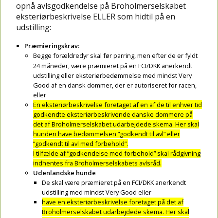
opnå avlsgodkendelse på Broholmerselskabet
eksteriørbeskrivelse ELLER som hidtil på en
udstilling:
Præmieringskrav:
Begge forældredyr skal før parring, men efter de er fyldt
24 måneder, være præmieret på en FCI/DKK anerkendt
udstilling eller eksteriørbedømmelse med mindst Very
Good af en dansk dommer, der er autoriseret for racen,
eller
En eksteriørbeskrivelse foretaget af en af de til enhver tid
godkendte eksteriørbeskrivende danske dommere på
det af Broholmerselskabet udarbejdede skema. Her skal
hunden have bedømmelsen ”godkendt til avl” eller
”godkendt til avl med forbehold”.
I tilfælde af ”godkendelse med forbehold” skal rådgivning
indhentes fra Broholmerselskabets avlsråd.
Udenlandske hunde
De skal være præmieret på en FCI/DKK anerkendt
udstilling med mindst Very Good eller
have en eksteriørbeskrivelse foretaget på det af
Broholmerselskabet udarbejdede skema. Her skal