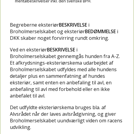
mentalbeskrivelser inkl. den svenske BPH.
Begreberne eksteriør
BESKRIVELSE
i
Broholmerselskabet og eksteriør
BEDØMMELSE
i
DKK skaber noget forvirring rundt omkring.
Ved en eksteriør
BESKRIVELSE
i
Broholmerselskabet gennemgås hunden fra A-Z.
Et afkrydsnings-eksteriørskema udarbejdet af
Broholmerselskabet udfyldes med alle hundens
detaljer plus en sammenfatning af hundes
eksteriør, samt enten en anbefaling til avl, en
anbefaling til avl med forbehold eller en ikke
anbefalet til avl.
Det udfyldte eksteriørskema bruges bla. af
Alvsrådet når der laves avlsrådgivning, og giver
Broholmerselskabet uundværligt viden om racens
udvikling.