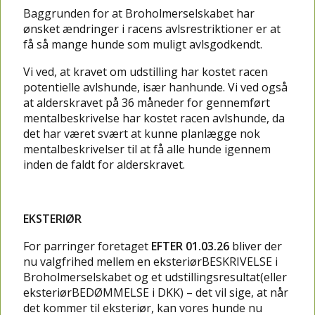
Baggrunden for at Broholmerselskabet har
ønsket ændringer i racens avlsrestriktioner er at
få så mange hunde som muligt avlsgodkendt.
Vi ved, at kravet om udstilling har kostet racen
potentielle avlshunde, især hanhunde. Vi ved også
at alderskravet på 36 måneder for gennemført
mentalbeskrivelse har kostet racen avlshunde, da
det har været svært at kunne planlægge nok
mentalbeskrivelser til at få alle hunde igennem
inden de faldt for alderskravet.
EKSTERIØR
For parringer foretaget
EFTER 01.03.26
bliver der
nu valgfrihed mellem en eksteriørBESKRIVELSE i
Broholmerselskabet og et udstillingsresultat(eller
eksteriørBEDØMMELSE i DKK) – det vil sige, at når
det kommer til eksteriør, kan vores hunde nu