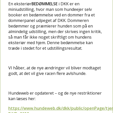
En eksteriør
BEDØMMELSE
i DKK er en
miniudstilling, hvor man som hundeejer selv
booker en bedømmelse ved en dommer fra et
dommerpanel udpeget af DKK. Dommeren
bedømmer og præmierer hunden som på en
almindelig udstilling, men der skrives ingen kritik,
så man får ikke noget skriftligt om hundens
eksteriør med hjem. Denne bedømmelse kan
træde i stedet for et udstillingsresultat.
VI håber, at de nye ændringer vil bliver modtaget
godt, at det vil give racen flere avlshunde.
Hundeweb er opdateret – og de nye restriktioner
kan læses her:
https://www.hundeweb.dk/dkk/public/openPage/tjene