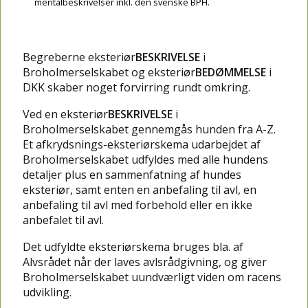
mentalbeskrivelser inkl. den svenske BPH.
Begreberne eksteriør
BESKRIVELSE
i
Broholmerselskabet og eksteriør
BEDØMMELSE
i
DKK skaber noget forvirring rundt omkring.
Ved en eksteriør
BESKRIVELSE
i
Broholmerselskabet gennemgås hunden fra A-Z.
Et afkrydsnings-eksteriørskema udarbejdet af
Broholmerselskabet udfyldes med alle hundens
detaljer plus en sammenfatning af hundes
eksteriør, samt enten en anbefaling til avl, en
anbefaling til avl med forbehold eller en ikke
anbefalet til avl.
Det udfyldte eksteriørskema bruges bla. af
Alvsrådet når der laves avlsrådgivning, og giver
Broholmerselskabet uundværligt viden om racens
udvikling.