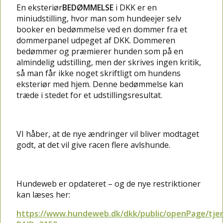
En eksteriør
BEDØMMELSE
i DKK er en
miniudstilling, hvor man som hundeejer selv
booker en bedømmelse ved en dommer fra et
dommerpanel udpeget af DKK. Dommeren
bedømmer og præmierer hunden som på en
almindelig udstilling, men der skrives ingen kritik,
så man får ikke noget skriftligt om hundens
eksteriør med hjem. Denne bedømmelse kan
træde i stedet for et udstillingsresultat.
VI håber, at de nye ændringer vil bliver modtaget
godt, at det vil give racen flere avlshunde.
Hundeweb er opdateret – og de nye restriktioner
kan læses her:
https://www.hundeweb.dk/dkk/public/openPage/tjene