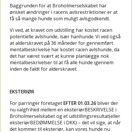
Baggrunden for at Broholmerselskabet har
ønsket ændringer i racens avlsrestriktioner er at
få så mange hunde som muligt avlsgodkendt.
Vi ved, at kravet om udstilling har kostet racen
potentielle avlshunde, især hanhunde. Vi ved også
at alderskravet på 36 måneder for gennemført
mentalbeskrivelse har kostet racen avlshunde, da
det har været svært at kunne planlægge nok
mentalbeskrivelser til at få alle hunde igennem
inden de faldt for alderskravet.
EKSTERIØR
For parringer foretaget
EFTER 01.03.26
bliver der
nu valgfrihed mellem en eksteriørBESKRIVELSE i
Broholmerselskabet og et udstillingsresultat(eller
eksteriørBEDØMMELSE i DKK) – det vil sige, at når
det kommer til eksteriør, kan vores hunde nu