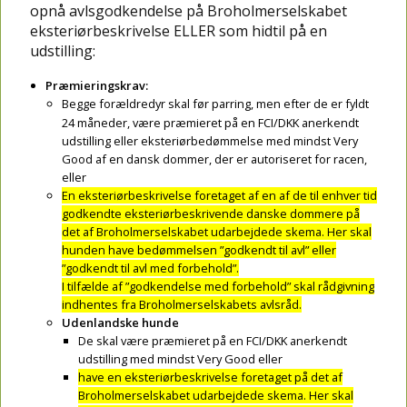
opnå avlsgodkendelse på Broholmerselskabet
eksteriørbeskrivelse ELLER som hidtil på en
udstilling:
Præmieringskrav:
Begge forældredyr skal før parring, men efter de er fyldt
24 måneder, være præmieret på en FCI/DKK anerkendt
udstilling eller eksteriørbedømmelse med mindst Very
Good af en dansk dommer, der er autoriseret for racen,
eller
En eksteriørbeskrivelse foretaget af en af de til enhver tid
godkendte eksteriørbeskrivende danske dommere på
det af Broholmerselskabet udarbejdede skema. Her skal
hunden have bedømmelsen ”godkendt til avl” eller
”godkendt til avl med forbehold”.
I tilfælde af ”godkendelse med forbehold” skal rådgivning
indhentes fra Broholmerselskabets avlsråd.
Udenlandske hunde
De skal være præmieret på en FCI/DKK anerkendt
udstilling med mindst Very Good eller
have en eksteriørbeskrivelse foretaget på det af
Broholmerselskabet udarbejdede skema. Her skal