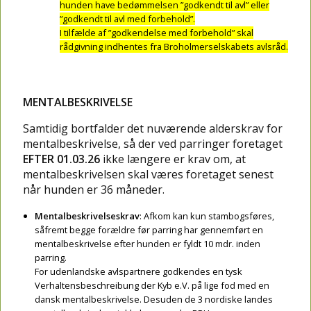
hunden have bedømmelsen ”godkendt til avl” eller
”godkendt til avl med forbehold”.
I tilfælde af ”godkendelse med forbehold” skal
rådgivning indhentes fra Broholmerselskabets avlsråd.
MENTALBESKRIVELSE
Samtidig bortfalder det nuværende alderskrav for
mentalbeskrivelse, så der ved parringer foretaget
EFTER 01.03.26
ikke længere er krav om, at
mentalbeskrivelsen skal væres foretaget senest
når hunden er 36 måneder.
Mentalbeskrivelseskrav
: Afkom kan kun stambogsføres,
såfremt begge forældre før parring har gennemført en
mentalbeskrivelse efter hunden er fyldt 10 mdr. inden
parring.
For udenlandske avlspartnere godkendes en tysk
Verhaltensbeschreibung der Kyb e.V. på lige fod med en
dansk mentalbeskrivelse. Desuden de 3 nordiske landes